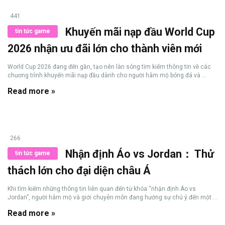
441
Khuyến mãi nạp đầu World Cup
tin tức game
2026 nhận ưu đãi lớn cho thành viên mới
World Cup 2026 đang đến gần, tạo nên làn sóng tìm kiếm thông tin về các
chương trình khuyến mãi nạp đầu dành cho người hâm mộ bóng đá và ...
Read more »
266
Nhận định Áo vs Jordan： Thử
tin tức game
thách lớn cho đại diện châu Á
Khi tìm kiếm những thông tin liên quan đến từ khóa “nhận định Áo vs
Jordan”, người hâm mộ và giới chuyên môn đang hướng sự chú ý đến một ...
Read more »