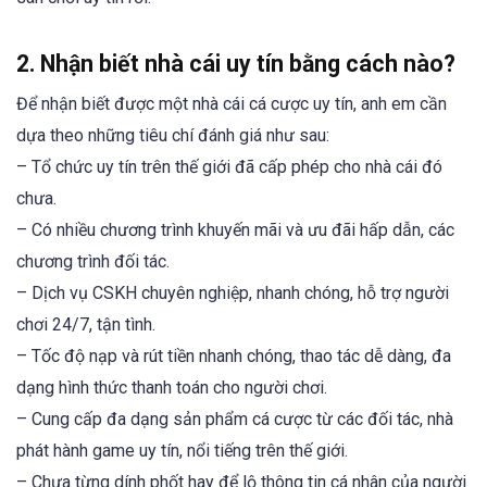
2. Nhận biết nhà cái uy tín bằng cách nào?
Để nhận biết được một nhà cái cá cược uy tín, anh em cần
dựa theo những tiêu chí đánh giá như sau:
– Tổ chức uy tín trên thế giới đã cấp phép cho nhà cái đó
chưa.
– Có nhiều chương trình khuyến mãi và ưu đãi hấp dẫn, các
chương trình đối tác.
– Dịch vụ CSKH chuyên nghiệp, nhanh chóng, hỗ trợ người
chơi 24/7, tận tình.
– Tốc độ nạp và rút tiền nhanh chóng, thao tác dễ dàng, đa
dạng hình thức thanh toán cho người chơi.
– Cung cấp đa dạng sản phẩm cá cược từ các đối tác, nhà
phát hành game uy tín, nổi tiếng trên thế giới.
– Chưa từng dính phốt hay để lộ thông tin cá nhân của người