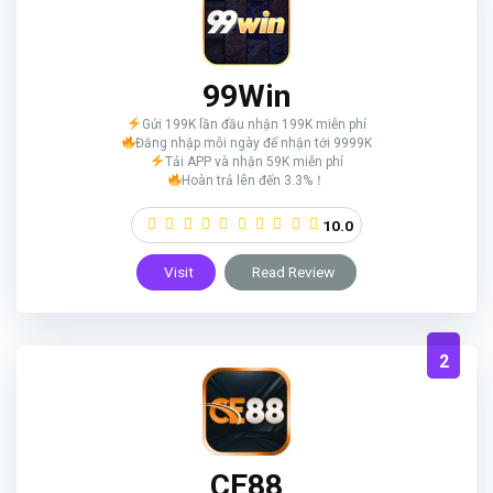
99Win
Gửi 199K lần đầu nhận 199K miễn phí
Đăng nhập mỗi ngày để nhận tới 9999K
Tải APP và nhận 59K miễn phí
Hoàn trả lên đến 3.3%！
10.0
Visit
Read Review
2
CE88