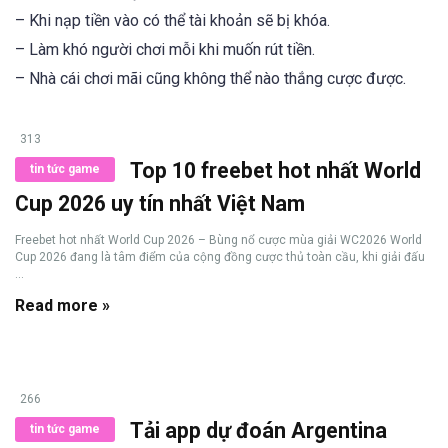
– Khi nạp tiền vào có thể tài khoản sẽ bị khóa.
– Làm khó người chơi mỗi khi muốn rút tiền.
– Nhà cái chơi mãi cũng không thể nào thắng cược được.
313
Top 10 freebet hot nhất World
tin tức game
Cup 2026 uy tín nhất Việt Nam
Freebet hot nhất World Cup 2026 – Bùng nổ cược mùa giải WC2026 World
Cup 2026 đang là tâm điểm của cộng đồng cược thủ toàn cầu, khi giải đấu
...
Read more »
266
Tải app dự đoán Argentina
tin tức game