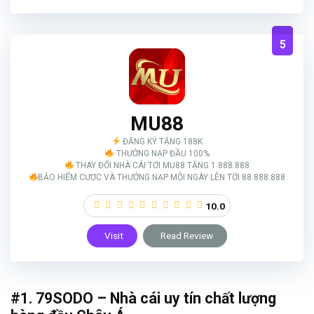
5
MU88
ĐĂNG KÝ TẶNG 188K
THƯỞNG NẠP ĐẦU 100%
THAY ĐỔI NHÀ CÁI TỚI MU88 TẶNG 1.888.888
BẢO HIỂM CƯỢC VÀ THƯỞNG NẠP MỖI NGÀY LÊN TỚI 88.888.888
10.0
Visit
Read Review
#1. 79SODO – Nhà cái uy tín chất lượng