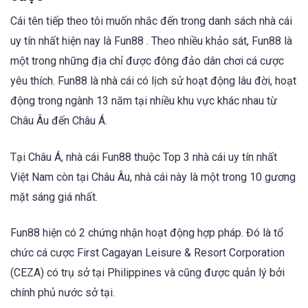
Cái tên tiếp theo tôi muốn nhắc đến trong danh sách nhà cái
uy tín nhất hiện nay là Fun88 . Theo nhiều khảo sát, Fun88 là
một trong những địa chỉ được đông đảo dân chơi cá cược
yêu thích. Fun88 là nhà cái có lịch sử hoạt động lâu đời, hoạt
động trong ngành 13 năm tại nhiều khu vực khác nhau từ
Châu Âu đến Châu Á.
Tại Châu Á, nhà cái Fun88 thuộc Top 3 nhà cái uy tín nhất
Việt Nam còn tại Châu Âu, nhà cái này là một trong 10 gương
mặt sáng giá nhất.
Fun88 hiện có 2 chứng nhận hoạt động hợp pháp. Đó là tổ
chức cá cược First Cagayan Leisure & Resort Corporation
(CEZA) có trụ sở tại Philippines và cũng được quản lý bởi
chính phủ nước sở tại.