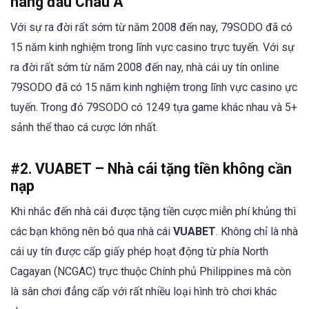
hàng đầu Châu Á
Với sự ra đời rất sớm từ năm 2008 đến nay, 79SODO đã có
15 năm kinh nghiệm trong lĩnh vực casino trực tuyến. Với sự
ra đời rất sớm từ năm 2008 đến nay, nhà cái uy tín online
79SODO đã có 15 năm kinh nghiệm trong lĩnh vực casino ực
tuyến. Trong đó 79SODO có 1249 tựa game khác nhau và 5+
sảnh thể thao cá cược lớn nhất.
#2. VUABET – Nhà cái tặng tiền không cần
nạp
Khi nhắc đến nhà cái được tặng tiền cược miễn phí khủng thì
các bạn không nên bỏ qua nhà cái
VUABET
. Không chỉ là nhà
cái uy tín được cấp giấy phép hoạt động từ phía North
Cagayan (NCGAC) trực thuộc Chính phủ Philippines mà còn
là sân chơi đẳng cấp với rất nhiều loại hình trò chơi khác